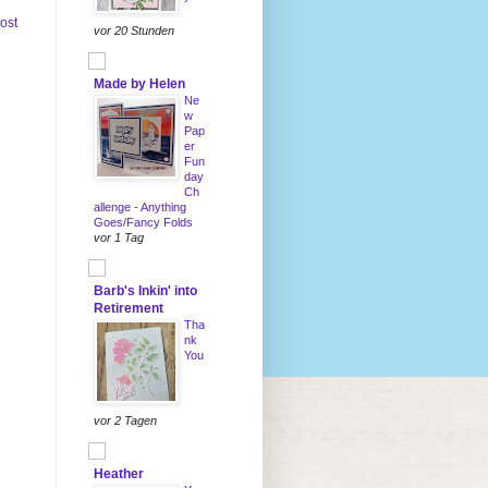
Post
vor 20 Stunden
Made by Helen
Ne
w
Pap
er
Fun
day
Ch
allenge - Anything
Goes/Fancy Folds
vor 1 Tag
Barb's Inkin' into
Retirement
Tha
nk
You
vor 2 Tagen
Heather