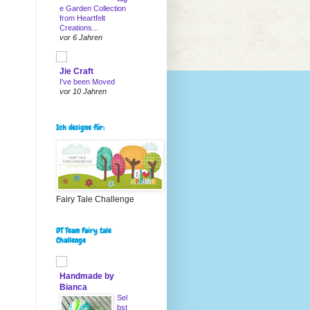
e Garden Collection
from Heartfelt
Creations...
vor 6 Jahren
Jie Craft
I've been Moved
vor 10 Jahren
Ich designe für:
Fairy Tale Challenge
DT Team Fairy tale
Challenge
Handmade by
Bianca
Sel
bst