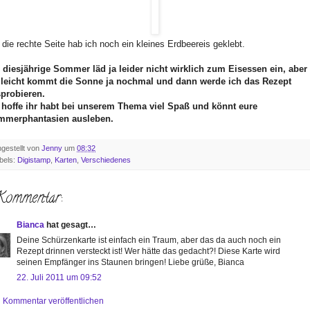
 die rechte Seite hab ich noch ein kleines Erdbeereis geklebt.
 diesjährige Sommer läd ja leider nicht wirklich zum Eisessen ein, aber
lleicht kommt die Sonne ja nochmal und dann werde ich das Rezept
probieren.
 hoffe ihr habt bei unserem Thema viel Spaß und könnt eure
mmerphantasien ausleben.
ngestellt von
Jenny
um
08:32
bels:
Digistamp
,
Karten
,
Verschiedenes
Kommentar:
Bianca
hat gesagt…
Deine Schürzenkarte ist einfach ein Traum, aber das da auch noch ein
Rezept drinnen versteckt ist! Wer hätte das gedacht?! Diese Karte wird
seinen Empfänger ins Staunen bringen! Liebe grüße, Bianca
22. Juli 2011 um 09:52
Kommentar veröffentlichen