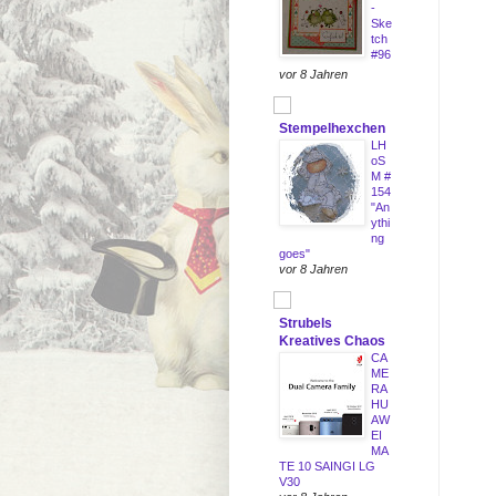
-
Ske
tch
#96
vor 8 Jahren
Stempelhexchen
LH
oS
M #
154
"An
ythi
ng
goes"
vor 8 Jahren
Strubels
Kreatives Chaos
CA
ME
RA
HU
AW
EI
MA
TE 10 SAINGI LG
V30