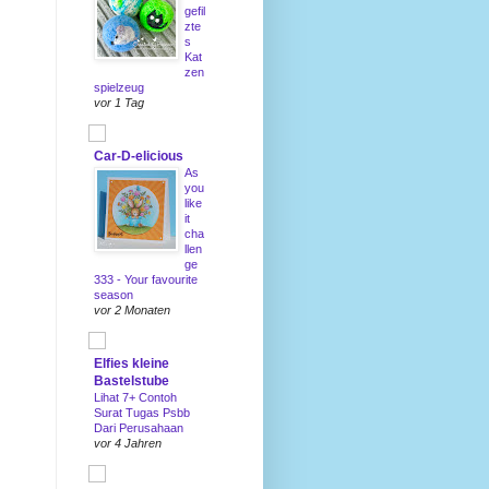
gefil
zte
s
Kat
zen
spielzeug
vor 1 Tag
Car-D-elicious
As
you
like
it
cha
llen
ge
333 - Your favourite
season
vor 2 Monaten
Elfies kleine
Bastelstube
Lihat 7+ Contoh
Surat Tugas Psbb
Dari Perusahaan
vor 4 Jahren