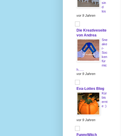
sin
d
los
vor 9 Jahren
Die Kreativeseite
von Andrea
Sne
ake
r-
Soc
ken
für
mic
h......
vor 9 Jahren
Eva-Lottes Blog
Kür
bis
ernt
e :)
vor 9 Jahren
FunnyWitch