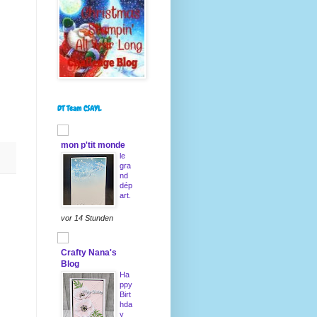
DT Team CSAYL
mon p'tit monde
le
gra
nd
dép
art.
vor 14 Stunden
Crafty Nana's
Blog
Ha
ppy
Birt
hda
y