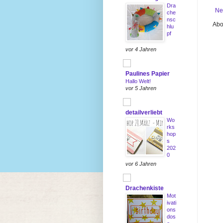
Dra
Ne
che
nsc
Abo
hlu
pf
vor 4 Jahren
Paulines Papier
Hallo Welt!
vor 5 Jahren
detailverliebt
Wo
rks
hop
s
202
0
vor 6 Jahren
Drachenkiste
Mot
ivati
ons
dos