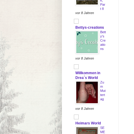
e,
Par
t 8
vor 8 Jahren
Bettys-creations
Bett
y's
Cre
atio
ns
vor 8 Jahren
Willkommen in
Drea´s World
Zu
m
Mut
tert
ag
vor 8 Jahren
Heimars World
SE
ME