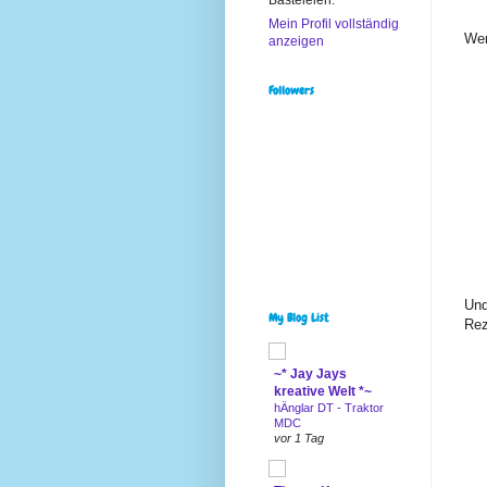
Mein Profil vollständig
Wen
anzeigen
Followers
Und
My Blog List
Rez
~* Jay Jays
kreative Welt *~
hÄnglar DT - Traktor
MDC
vor 1 Tag