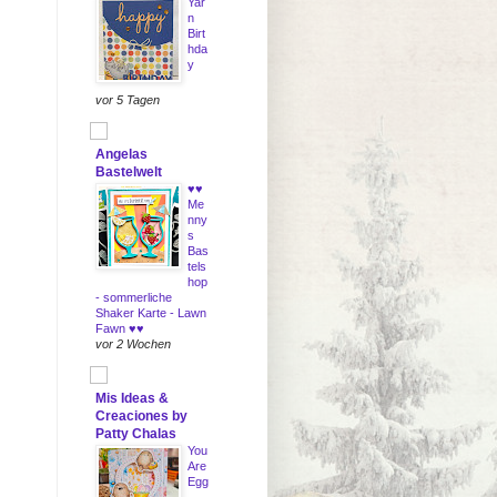
Yar
n
Birt
hda
y
vor 5 Tagen
Angelas
Bastelwelt
♥♥
Me
nny
s
Bas
tels
hop
- sommerliche
Shaker Karte - Lawn
Fawn ♥♥
vor 2 Wochen
Mis Ideas &
Creaciones by
Patty Chalas
You
Are
Egg
-