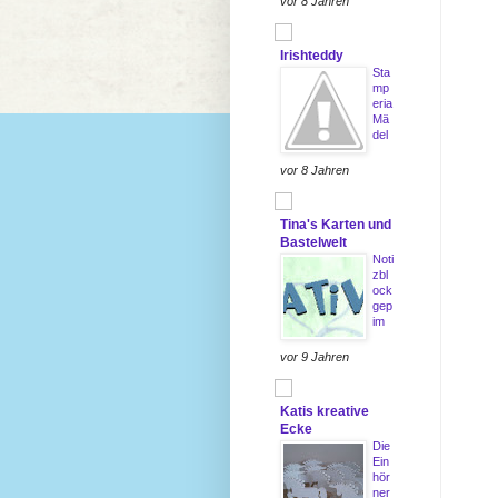
vor 8 Jahren
Irishteddy
Sta
mp
eria
Mä
del
vor 8 Jahren
Tina's Karten und
Bastelwelt
Noti
zbl
ock
gep
im
vor 9 Jahren
Katis kreative
Ecke
Die
Ein
hör
ner