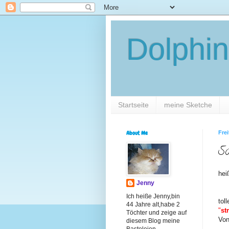
Dolphin
Startseite
meine Sketche
About Me
Frei
So
hei
Jenny
Ich heiße Jenny,bin
tol
44 Jahre alt,habe 2
"
st
Töchter und zeige auf
Von
diesem Blog meine
Basteleien.